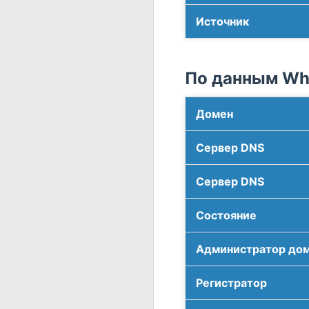
Источник
По данным Who
Домен
Сервер DNS
Сервер DNS
Соcтояние
Администратор до
Регистратор